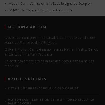
Motion Car – L’émission #1 : Sous le signe du Scorpion
BMW X3M Competition… un autre monde
MOTION-CAR.COM
Motion-car.com présente l'actualité automobile de Lille, des
Hauts-de-France et de la Belgique.
Grâce à Motion Car -L'émission suivez Nathan Haetty, Benoit
et Garfz commentant l'actualité.
Ce sont également des essais et des découvertes à ne pas
manquer.
ARTICLES RÉCENTS
C’ÉTAIT UNE URGENCE POUR LA CROIX ROUGE
MOTION CAR – L’ÉMISSION #5 : ALFA ROMEO GIULIA, LA
DAME DE CŒUR