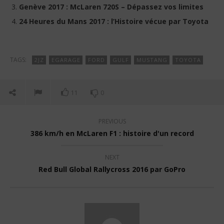
Genève 2017 : McLaren 720S – Dépassez vos limites
24 Heures du Mans 2017 : l’Histoire vécue par Toyota
TAGS:
2JZ
EGARAGE
FORD
GULF
MUSTANG
TOYOTA
11
0
PREVIOUS
386 km/h en McLaren F1 : histoire d'un record
NEXT
Red Bull Global Rallycross 2016 par GoPro