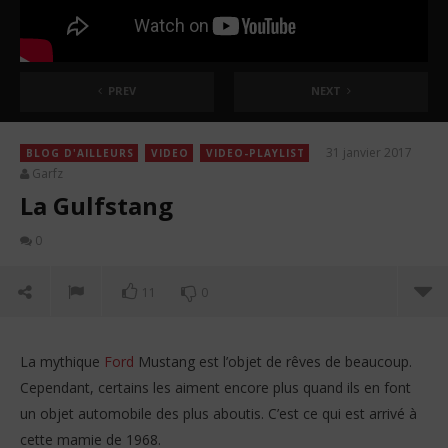
PREV
NEXT
31 janvier 2017
BLOG D'AILLEURS
VIDEO
VIDEO-PLAYLIST
Garfz
La Gulfstang
0
11
0
La mythique
Ford
Mustang est l’objet de rêves de beaucoup.
Cependant, certains les aiment encore plus quand ils en font
un objet automobile des plus aboutis. C’est ce qui est arrivé à
cette mamie de 1968.