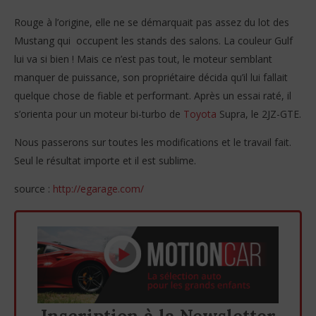
Rouge à l’origine, elle ne se démarquait pas assez du lot des
Mustang qui occupent les stands des salons. La couleur Gulf
lui va si bien ! Mais ce n’est pas tout, le moteur semblant
manquer de puissance, son propriétaire décida qu’il lui fallait
quelque chose de fiable et performant. Après un essai raté, il
NOW VIEWING
s’orienta pour un moteur bi-turbo de
Toyota
Supra, le 2JZ-GTE.
La Gulfstang
C'
Nous passerons sur toutes les modifications et le travail fait.
31
31
Seul le résultat importe et il est sublime.
janvier
jan
2017
201
Garfz
G
source :
http://egarage.com/
Inscription à la Newsletter