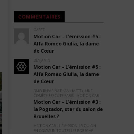
Porsche neuves ?
16
février
16
2020
COMMENTAIRES
février
Garfz
2020
Garfz
GARFZ
Motion Car – L’émission #5 :
Alfa Romeo Giulia, la dame
de Cœur
BENJAMIN
Motion Car – L’émission #5 :
Alfa Romeo Giulia, la dame
de Cœur
BMW I8 PAR NATHAN HAETTY, UNE
COMÈTE PERCUTE PARIS - MOTION CAR
Motion Car – L’émission #3 :
la Pogtador, star du salon de
Bruxelles ?
MOTION CAR - L'ÉMISSION #3 QU'ON
EN COMMUN TOUTES LES PORSCHE