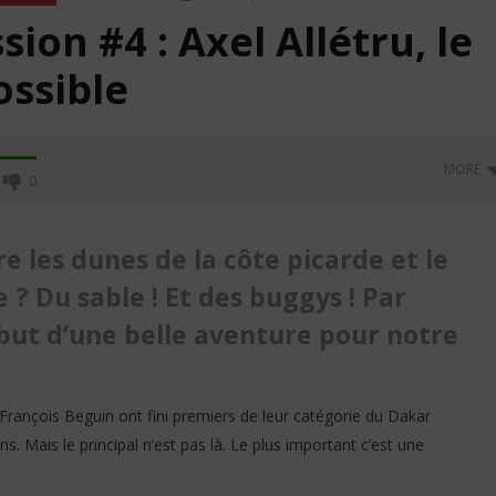
ion #4 : Axel Allétru, le
ssible
MORE
0
e les dunes de la côte picarde et le
 ? Du sable ! Et des buggys ! Par
début d’une belle aventure pour notre
François Beguin ont fini premiers de leur catégorie du Dakar
. Mais le principal n’est pas là. Le plus important c’est une
une urgence pour la
Motion Car – L’émission #5 :
ouge
Alfa Romeo Giulia, la dame