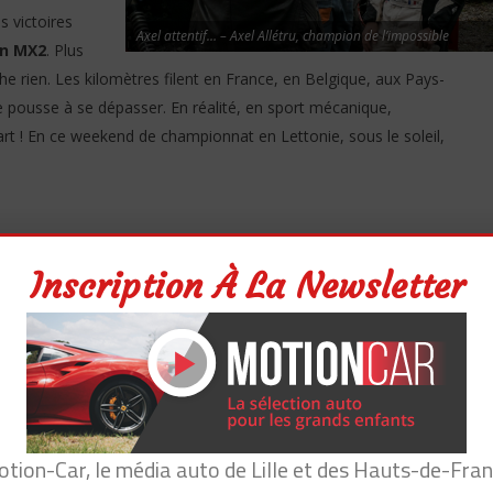
s victoires
Axel attentif… – Axel Allétru, champion de l’impossible
en MX2
. Plus
che rien. Les kilomètres filent en France, en Belgique, aux Pays-
 le pousse à se dépasser. En réalité, en sport mécanique,
rt ! En ce weekend de championnat en Lettonie, sous le soleil,
Inscription À La Newsletter
s, mais Axel Allétru n’oubliera jamais son week-
2 s’arrête à 50 kilomètres à l’est de Riga. D’ordinaire, il n’y a
ument rien. Pourtant, tout les pilotes de motocross s’y
met son casque, ses gants, ajuste ses lunettes, il est sur la
TM
. Gooooooo !
tion-Car, le média auto de Lille et des Hauts-de-Fra
ore la poignée sans état d’âme
. Les machines folles