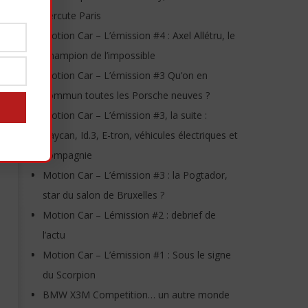
percute Paris
Motion Car – L’émission #4 : Axel Allétru, le
Champion de l’impossible
Motion Car – L’émission #3 Qu’on en
commun toutes les Porsche neuves ?
Motion Car – L’émission #3, la suite :
Taycan, Id.3, E-tron, véhicules électriques et
compagnie
Motion Car – L’émission #3 : la Pogtador,
star du salon de Bruxelles ?
Motion Car – Lémission #2 : debrief de
l’actu
Motion Car – L’émission #1 : Sous le signe
du Scorpion
BMW X3M Competition… un autre monde