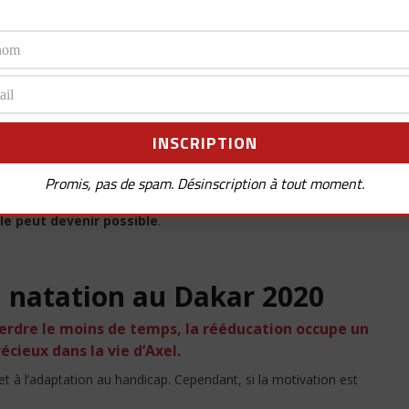
allures de mineurs de fond aux visages des coureurs. Soudain,
as ne fait mal qu’à l’ego voire l’épaule, la cheville…
vertébrale a souffert
. Fracture au niveau de la première
 !
t, si la L1 est en sale état, la « chance » a sauvé une infime
a moelle épinière. Cette dernière n’est pas totalement
… Certes notre jeune pilote ne ressent plus ses jambes mais
Promis, pas de spam. Désinscription à tout moment.
ensations étranges se manifestent.
A partir de cet instant,
le peut devenir possible
.
a
natation
au Dakar 2020
perdre le moins de temps, la rééducation occupe un
cieux dans la vie d’Axel.
 à l’adaptation au handicap. Cependant, si la motivation est