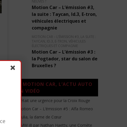
NEUVES ?
Motion Car – L’émission #3,
la suite : Taycan, Id.3, E-tron,
véhicules électriques et
compagnie
MOTION CAR – L’ÉMISSION #3, LA SUITE :
TAYCAN, ID.3, E-TRON, VÉHICULES
ÉLECTRIQUES ET COMPAGNIE
Motion Car – L’émission #3 :
la Pogtador, star du salon de
Bruxelles ?
MOTION CAR, L’ACTU AUTO
EN VIDÉO
C’était une urgence pour la Croix Rouge
Motion Car – L’émission #5 : Alfa Romeo
Giulia, la dame de Cœur
nce
BMW i8 par Nathan Haetty, une Comète