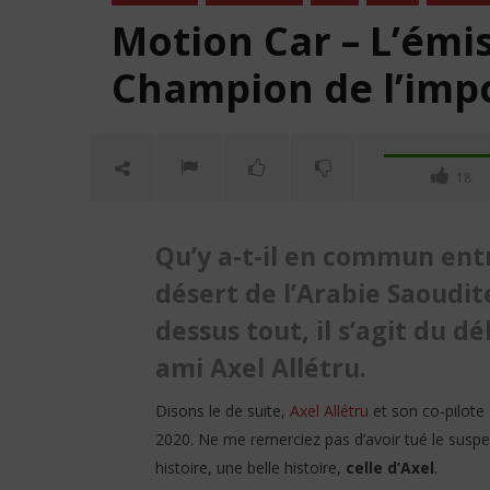
Motion Car – L’émiss
Champion de l’impo
18
Qu’y a-t-il en commun entr
désert de l’Arabie Saoudite
dessus tout, il s’agit du 
ami Axel Allétru.
NOW VIEWING
Disons le de suite,
Axel Allétru
et son co-pilote 
2020. Ne me remerciez pas d’avoir tué le suspens
Motion Car – L’émission #4 :
C'était 
histoire, une belle histoire,
celle d’Axel
.
Axel Allétru, le Champion de
Croix R