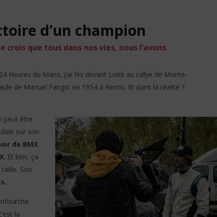
de Cœur
16
ectoire d’un champion
février
2020
Garfz
e crois que tous dans nos vies, nous l’avons
24 Heures du Mans, j’ai fini devant Loeb au rallye de Monte-
aule de Manuel Fangio en 1954 à Reims. Et dans la réalité ?
ui peut être
édale sur son
nior de BMX
X
. Et bim, ça
 taille. Son
s.
nfourche
’est la