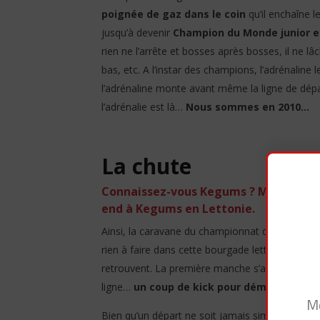
poignée de gaz dans le coin
qu’il enchaîne le
jusqu’à devenir
Champion du Monde junior 
rien ne l’arrête et bosses après bosses, il ne lâ
bas, etc. A l’instar des champions, l’adrénaline
l’adrénaline monte avant même la ligne de dépa
l’adrénalie est là…
Nous sommes en 2010…
La chute
Connaissez-vous Kegums ? Moi non plu
end à Kegums en Lettonie.
Ainsi, la caravane du championnat du monde de MX
rien à faire dans cette bourgade lettone, absol
retrouvent. La première manche s’annonce. Axel 
ligne…
un coup de kick pour démarrer la K
Mo
Bien qu’un départ ne soit jamais simple,
il ess