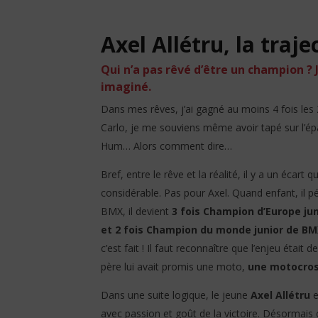
l’impossible
16
février
16
Axel Allétru, la traj
2020
février
Garfz
2020
Garfz
Qui n’a pas rêvé d’être un champion ? J
imaginé.
Dans mes rêves, j’ai gagné au moins 4 fois les 
Carlo, je me souviens même avoir tapé sur l’ép
Hum… Alors comment dire…
Bref, entre le rêve et la réalité, il y a un écart q
considérable. Pas pour Axel. Quand enfant, il p
BMX, il devient
3 fois Champion d’Europe ju
et 2 fois Champion du monde junior de BM
c’est fait ! Il faut reconnaître que l’enjeu était de
père lui avait promis une moto,
une motocros
Dans une suite logique, le jeune
Axel Allétru
e
avec passion et goût de la victoire. Désormais c