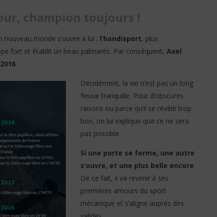
ur, champion toujours !
un nouveau monde s’ouvre à lui :
l’handisport
, plus
appe fort et établit un beau palmarès. Par conséquent,
Axel
 2016
.
Décidément, la vie n’est pas un long
fleuve tranquille. Pour d’obscures
raisons ou parce qu’il se révèle trop
bon, on lui explique que ce ne sera
pas possible.
Si une porte se ferme, une autre
s’ouvre, et une plus belle encore
.
De ce fait, il va revenir à ses
premières amours du sport
mécanique et s’aligne auprès des
valides.