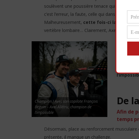
soulèvent une poussière tenace qui donne des 
c’est l’erreur, la faute, celle qui dans 99 % des c
Malheureusement,
cette fois-ci la colonne 
vertèbre lombaire… Clairement, Axel a pris cher
Concrètemen
partie de l
sectionnée
quelques s
l’impossib
De l
Champion ! Avec son copilote François
Beguin – Axel Allétru, champion de
Afin de 
l’impossible
temps pré
Désormais, place au renforcement musculaire et
présente, il manque un challenge.