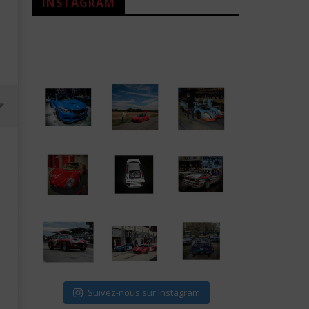
INSTAGRAM
BMW i8 par Nathan Haetty,
Motion Car - L'émissio
Suivez-nous sur Instagram
une Comète percute Paris
Qu'on en commun tout