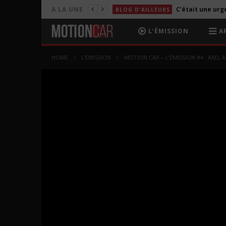
C’était une urg
A LA UNE
BLOG D'AILLEURS
A LA UNE
L’ÉMISSION
AR
A LA UNE
HOME
L'EMISSION
MOTION CAR – L’ÉMISSION #4 : AXEL 
L'EMISSION
L'EMISSION
C’était une urg
BLOG D'AILLEURS