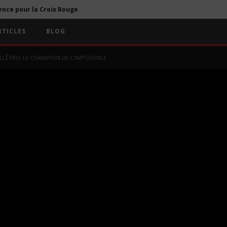
ence pour la Croix Rouge
Motion Car – L’émission #5 : Alfa Romeo Giulia, la dame de Cœur
TICLES
BLOG
BMW i8 par Nathan Haetty, une Comète percute Paris
ALLÉTRU, LE CHAMPION DE L’IMPOSSIBLE
Motion Car – L’émission #4 : Axel Allétru, le Champion de l’impossible
Motion Car – L’émission #3 Qu’on en commun toutes les Porsche neuves ?
ence pour la Croix Rouge