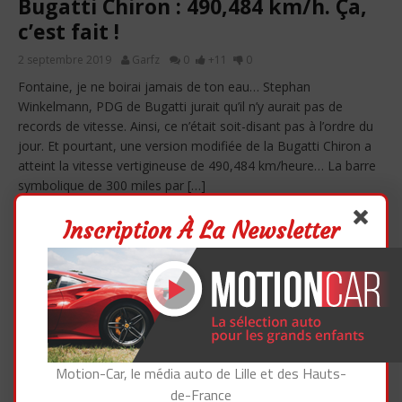
Bugatti Chiron : 490,484 km/h. Ça,
c’est fait !
2 septembre 2019
Garfz
0
+11
0
Fontaine, je ne boirai jamais de ton eau… Stephan
Winkelmann, PDG de Bugatti jurait qu’il n’y aurait pas de
records de vitesse. Ainsi, ce n’était soit-disant pas à l’ordre du
jour. Et pourtant, une version modifiée de la Bugatti Chiron a
atteint la vitesse vertigineuse de 490,484 km/heure… La barre
symbolique de 300 miles par […]
READ MORE
Inscription À La Newsletter
A LA UNE
Motion-Car, le média auto de Lille et des Hauts-
de-France