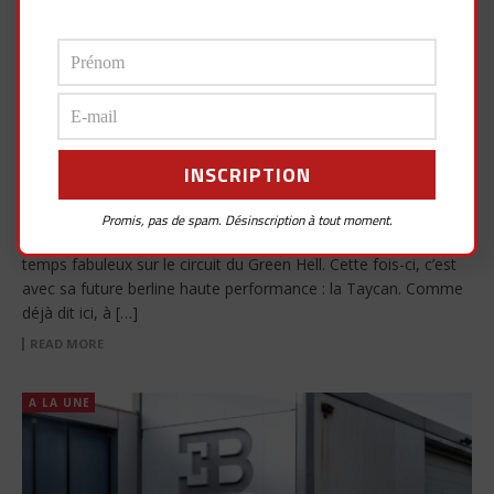
Porsche Taycan, le record sur le
Nürburgring
27 août 2019
Garfz
0
+9
0
Cela faisait bien longtemps que nous n’avions pas eu un record
sur le Nürburgring… parlons donc du dernier en date. Voici le
Promis, pas de spam. Désinscription à tout moment.
constructeur allemand Porsche qui nous présente son énième
temps fabuleux sur le circuit du Green Hell. Cette fois-ci, c’est
avec sa future berline haute performance : la Taycan. Comme
déjà dit ici, à […]
READ MORE
A LA UNE