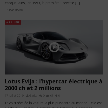
époque. Ainsi, en 1953, la première Corvette […]
READ MORE
A LA UNE
Lotus Evija : l’hypercar électrique à
2000 ch et 2 millions
17 juillet 2019
Garfz
0
+5
0
Et voici révélée la voiture la plus puissante du monde… elle est