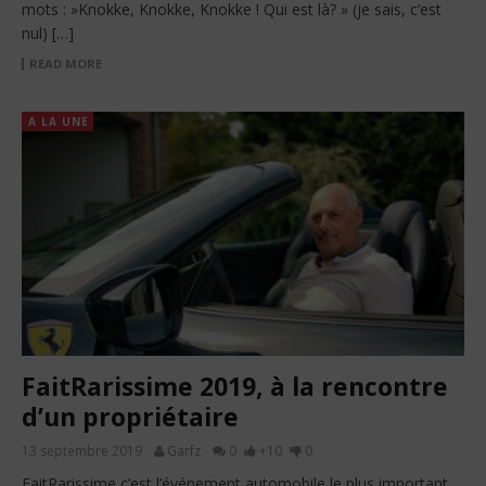
mots : »Knokke, Knokke, Knokke ! Qui est là? » (je sais, c’est
nul) […]
READ MORE
A LA UNE
FaitRarissime 2019, à la rencontre
d’un propriétaire
13 septembre 2019
Garfz
0
+10
0
FaitRarissime c’est l’événement automobile le plus important